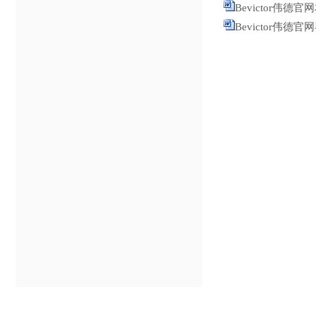
Bevictor伟德
Bevictor伟