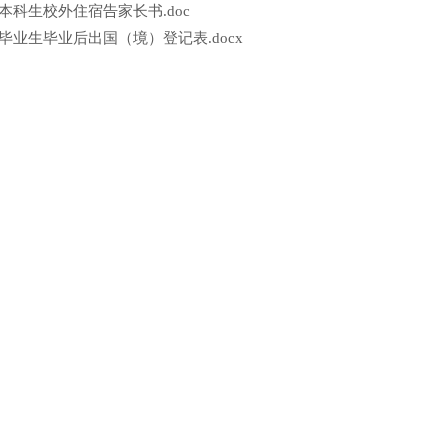
官网本科生校外住宿告家长书.doc
德官网毕业生毕业后出国（境）登记表.docx