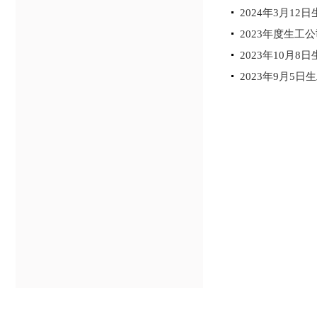
2024年3月1
2023年度生
2023年10月
2023年9月5