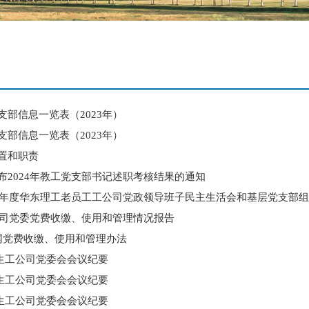
支部信息一览表（2023年）
支部信息一览表（2023年）
置和职责
布2024年教工党支部书记述职考核结果的通知
24年度华东理工老员工工公司党政领导班子民主生活会和基层党支部
工公司党委党费收缴、使用和管理情况报告
伟德官网党费收缴、使用和管理办法
6日生工公司党委会会议纪要
6日生工公司党委会会议纪要
6日生工公司党委会会议纪要