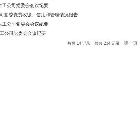
2日生工公司党委会会议纪要
工公司党委党费收缴、使用和管理情况报告
8日生工公司党委会会议纪要
日生工公司党委会会议纪要
第一页
每页
14
记录
总共
234
记录