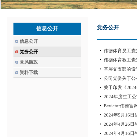
党务公开
信息公开
信息公开
伟德体育员工党
党务公开
伟德体育教工党
党风廉政
基层党支部的设
资料下载
公司党委关于公
关于印发《20
2024年度生
Bevictor
2024年5月1
2024年4月2
2024年4月1