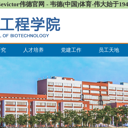
Bevictor伟德官网 - 韦德(中国)体育-伟大始于194
研究
人才培养
党建工作
员工天地