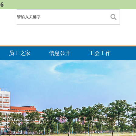
6
员工之家
信息公开
工会工作