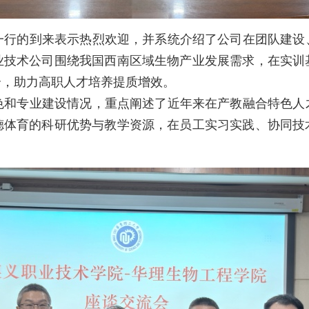
一行的到来表示热烈欢迎，并系统介绍了公司在团队建设
业技术公司围绕我国西南区域生物产业发展需求，在实训
合，助力高职人才培养提质增效。
色和专业建设情况，重点阐述了近年来在产教融合特色人
德体育的科研优势与教学资源，在员工实习实践、协同技