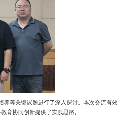
培养等关键议题进行了深入探讨。本次交流有效
科教育协同创新提供了实践思路。