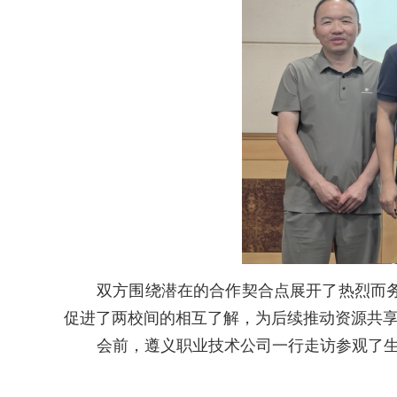
双方围绕潜在的合作契合点展开了热烈而
促进了两校间的相互了解，为后续推动资源共
会前，遵义职业技术公司一行走访参观了