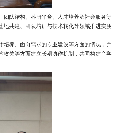
、团队结构、科研平台、人才培养及社会服务等
基地共建、团队培训与技术转化等领域推进实质
才培养、面向需求的专业建设等方面的情况，并
术攻关等方面建立长期协作机制，共同构建产学