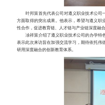
叶邦策首先代表公司对遵义职业技术公司
方面取得的突出成果。他表示，希望与遵义职
性合作，促进教育链、人才链与产业链深度融
凃祥策介绍了遵义职业技术公司的办学特
表示此次来访旨在加强交流学习，期待依托伟
研用深度融合的创新教育体系。