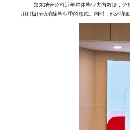
郑东结合公司近年整体毕业去向数据，分
用积极行动消除毕业季的焦虑。同时，他还详