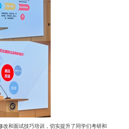
修改和面试技巧培训，切实提升了同学们考研和