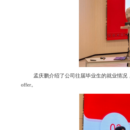
孟庆鹏介绍了公司往届毕业生的就业情况
offer。