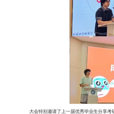
大会特别邀请了上一届优秀毕业生分享考