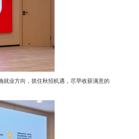
确就业方向，抓住秋招机遇，尽早收获满意的