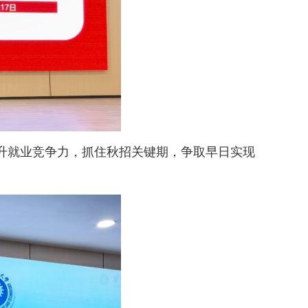
升就业竞争力，抓住秋招关键期，争取早日实现